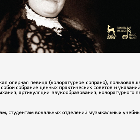
кая оперная певица (колоратурное сопрано), пользовавш
т собой собрание ценных практических советов и указани
ыхания, артикуляции, звукообразования, колоратурного пе
ам, студентам вокальных отделений музыкальных учебны