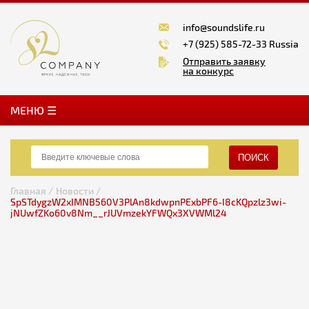
info@soundslife.ru
+7 (925) 585-72-33 Russia
Отправить заявку
на конкурс
MЕНЮ ☰
ПОИСК
Главная /
Новости /
SpSTdygzW2xIMNB560V3PlAn8kdwpnPExbPF6-I8cKQpzlz3wi-
jNUwfZKo60v8Nm__rJUVmzekYFWQx3XVWMl24