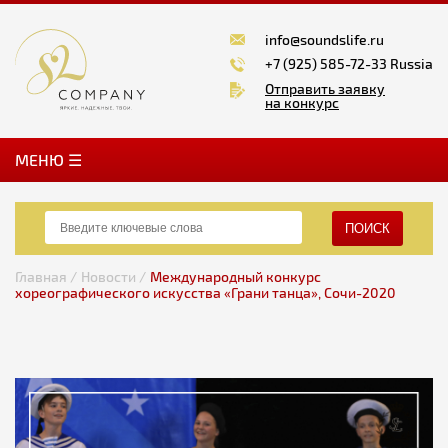
info@soundslife.ru
+7 (925) 585-72-33 Russia
Отправить заявку
на конкурс
MЕНЮ ☰
ПОИСК
Главная /
Новости /
Международный конкурс
хореографического искусства «Грани танца», Сочи-2020