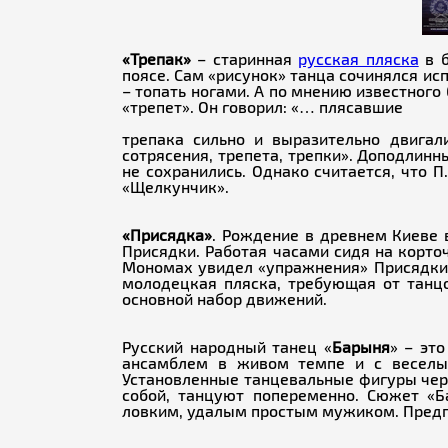
«Трепак»
– старинная
русская пляска
в б
поясе. Сам «рисунок» танца сочинялся исп
– топать ногами. А по мнению известного
«трепет». Он говорил: «… плясавшие
трепака сильно и выразительно двигал
сотрясения, трепета, трепки». Доподлин
не сохранились. Однако считается, что П
«Щелкунчик».
«Присядка»
. Рождение в древнем Киеве 
Присядки. Работая часами сидя на корт
Мономах увидел «упражнения» Присядки. 
молодецкая пляска, требующая от танцо
основной набор движений.
Русский народный танец «
Барыня
» – эт
ансамблем в живом темпе и с веселым
Установленные танцевальные фигуры чер
собой, танцуют попеременно. Сюжет «Б
ловким, удалым простым мужиком. Предпо