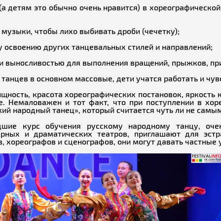
(а детям это обычно очень нравится) в хореографической
музыки, чтобы лихо выбивать дроби (чечетку);
у освоению других танцевальных стилей и направлений;
и выносливостью для выполнения вращений, прыжков, пр
 танцев в основном массовые, дети учатся работать и чув
щность, красота хореографических постановок, яркость 
. Немаловажен и тот факт, что при поступлении в хор
кий народный танец», который считается чуть ли не самы
дшие курс обучения русскому народному танцу, очен
рных и драматических театров, приглашают для эстра
, хореографов и сценографов, они могут давать частные 