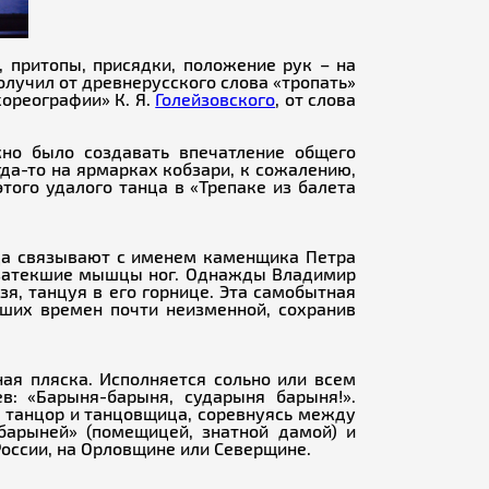
 притопы, присядки, положение рук – на
получил от древнерусского слова «тропать»
хореографии» К. Я.
Голейзовского
, от слова
жно было создавать впечатление общего
да-то на ярмарках кобзари, к сожалению,
этого удалого танца в «Трепаке из балета
анца связывают с именем каменщика Петра
ь затекшие мышцы ног. Однажды Владимир
я, танцуя в его горнице. Эта самобытная
аших времен почти неизменной, сохранив
ая пляска. Исполняется сольно или всем
: «Барыня-барыня, сударыня барыня!».
 танцор и танцовщица, соревнуясь между
барыней» (помещицей, знатной дамой) и
оссии, на Орловщине или Северщине.