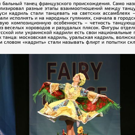
бальный танец французского происхождения. Само назва
волизировал разные этапы взаимоотношений между танц
Руси кадриль стали танцевать на светских ассамблеях 
али исполнять и на народных гуляниях, сначала в городс
овую композиционную особенность – четность танцующи
з веселых хороводов и разудалых плясок. Фигуры отделя
усской или украинской кадрили есть свои национальные 
ях танца: московская кадриль, уральская кадриль, волжс
 словом «кадрить» стали называть флирт и попытки скл