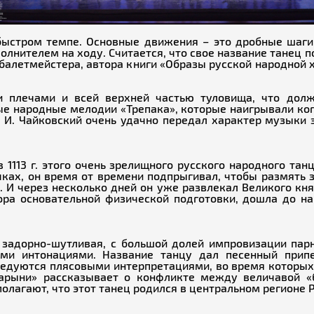
ыстром темпе. Основные движения – это дробные шаги,
олнителем на ходу. Считается, что свое название танец 
 балетмейстера, автора книги «Образы русской народной 
и плечами и всей верхней частью туловища, что дол
ные народные мелодии «Трепака», которые наигрывали ког
. И. Чайковский очень удачно передал характер музыки 
в 1113 г. этого очень зрелищного русского народного т
очках, он время от времени подпрыгивал, чтобы размят
И через несколько дней он уже развлекал Великого княз
ра основательной физической подготовки, дошла до н
о задорно-шутливая, с большой долей импровизации парн
и интонациями. Название танцу дал песенный припев
едуются плясовыми интерпретациями, во время которых
арыни» рассказывает о конфликте между величавой «
лагают, что этот танец родился в центральном регионе Р