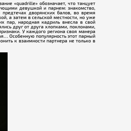
ние «quadrille» обозначает, что танцует
ующими девушкой и парнем: знакомство,
– предтечах дворянских балов, во время
кой, а затем в сельской местности, но уже
х пар, народная кадриль внесла в свой
лись друг от друга хлопками, поклонами,
признаки. У каждого региона своя манера
кая… Особенную популярность этот парный
онить к взаимности партнера не только в