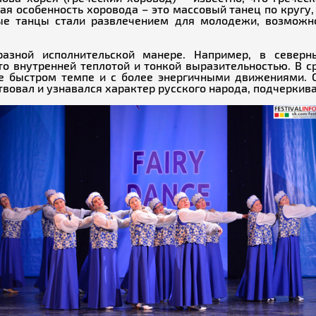
ая особенность хоровода – это массовый танец по кругу,
ные танцы стали развлечением для молодежи, возможн
азной исполнительской манере. Например, в северны
то внутренней теплотой и тонкой выразительностью. В 
е быстром темпе и с более энергичными движениями. 
твовал и узнавался характер русского народа, подчеркива