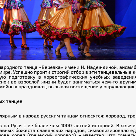
 народного танца «Березка» имени Н. Надеждиной, ансамб
мире. Успешно пройти строгий отбор в эти танцевальные
ую подготовку в хореографических учебных заведени
енок во взрослой жизни будет заниматься чем-то други
семейных праздниках, вызывая восхищение у окружающих,
ых танцев
рным в народе русским танцам относятся: хоровод, треп
в на Руси с ее более чем 1000-летней историей. В язы
лавных божеств славянских народов, символизировало ед
ова хорея (греческий хоровод) – известно, что гречес