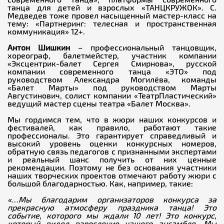
танца для детей и взрослых «ТАНЦКРУЖОК». С.
Медведев тоже провел насыщенный мастер-класс на
тему: «Партнеринг: телесная и пространственная
коммуникация» 12+.
Антон Шишкин
– профессиональный танцовщик,
хореограф, балетмейстер, участник компании
«Эксцентрик-балет Сергея Смирнова», русской
компании современного танца «ЭТО» под
руководством Александра Могилёва, команды
«Балет Марты» под руководством Марты
Августинович, солист компании «ТеатрПластический»
ведущий мастер сцены театра «Балет Москва».
Мы гордимся тем, что в жюри наших конкурсов и
фестивалей, как правило, работают такие
профессионалы. Это гарантирует справедливый и
высокий уровень оценки конкурсных номеров,
обратную связь педагогов с признанными экспертами
и реальный шанс получить от них ценные
рекомендации. Поэтому не без основания участники
наших творческих проектов отмечают работу жюри с
большой благодарностью. Как, например, такие:
«…Мы благодарим организаторов конкурса за
прекрасную атмосферу праздника танца! Это
событие, которого мы ждали 10 лет! Это конкурс,
который видел взросление нашего ансамбля. Мы