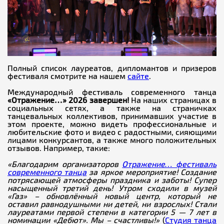
Полный список лауреатов, дипломантов и призеров
фестиваля смотрите на нашем
сайте
.
Международный фестиваль современного танца
«Отражение…» 2026 завершен!
На наших страницах в
социальных сетях, а также на страничках
танцевальных коллективов, принимавших участие в
этом проекте, можно видеть профессиональные и
любительские фото и видео с радостными, сияющими
лицами конкурсантов, а также много положительных
отзывов. Например, такие:
«Благодарим организаторов
Отражение… фестиваль
современного танца
за яркое мероприятие! Создание
потрясающей атмосферы праздника и заботы! Супер
насыщенный третий день! Утром сходили в музей
«Газ» – обновлённый новый центр, который не
оставил равнодушными ни детей, ни взрослых! Стали
лауреатами первой степени в категории 5 — 7 лет в
номинации «Дебют». Мы – счастливы!»
(
Студия танца