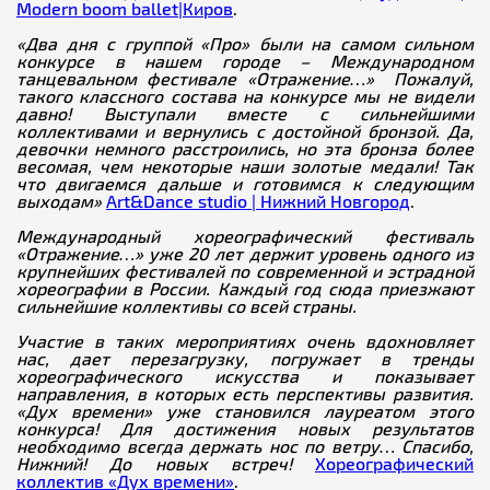
Modern boom ballet|Киров
.
«Два дня с группой «Про» были на самом сильном
конкурсе в нашем городе – Международном
танцевальном фестивале «Отражение…»
Пожалуй,
такого классного состава на конкурсе мы не видели
давно! Выступали вместе с сильнейшими
коллективами и вернулись с достойной бронзой. Да,
девочки немного расстроились, но эта бронза более
весомая, чем некоторые наши золотые медали! Так
что двигаемся дальше и готовимся к следующим
выходам»
Art&Dance studio | Нижний Новгород
.
Международный хореографический фестиваль
«Отражение…» уже 20 лет держит уровень одного из
крупнейших фестивалей по современной и эстрадной
хореографии в России. Каждый год сюда приезжают
сильнейшие коллективы со всей страны.
Участие в таких мероприятиях очень вдохновляет
нас, дает перезагрузку, погружает в тренды
хореографического искусства и показывает
направления, в которых есть перспективы развития.
«Дух времени» уже становился лауреатом этого
конкурса! Для достижения новых результатов
необходимо всегда держать нос по ветру…
Спасибо,
Нижний! До новых встреч!
Хореографический
коллектив «Дух времени»
.