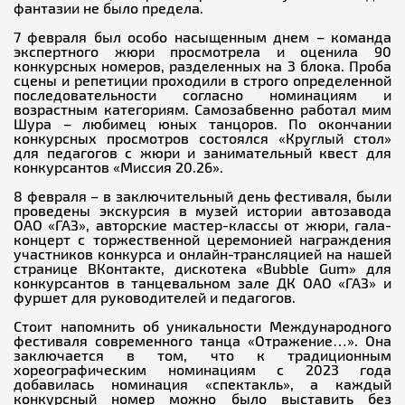
фантазии не было предела.
7 февраля был особо насыщенным днем – команда
экспертного жюри просмотрела и оценила 90
конкурсных номеров, разделенных на 3 блока. Проба
сцены и репетиции проходили в строго определенной
последовательности согласно номинациям и
возрастным категориям. Самозабвенно работал мим
Шура – любимец юных танцоров. По окончании
конкурсных просмотров состоялся «Круглый стол»
для педагогов с жюри и занимательный квест для
конкурсантов «Миссия 20.26».
8 февраля – в заключительный день фестиваля, были
проведены экскурсия в музей истории автозавода
ОАО «ГАЗ», авторские мастер-классы от жюри, гала-
концерт с торжественной церемонией награждения
участников конкурса и онлайн-трансляцией на нашей
странице ВКонтакте, дискотека «Bubble Gum» для
конкурсантов в танцевальном зале ДК ОАО «ГАЗ» и
фуршет для руководителей и педагогов.
Стоит напомнить об уникальности Международного
фестиваля современного танца «Отражение…». Она
заключается в том, что к традиционным
хореографическим номинациям с 2023 года
добавилась номинация «спектакль», а каждый
конкурсный номер можно было выставить без