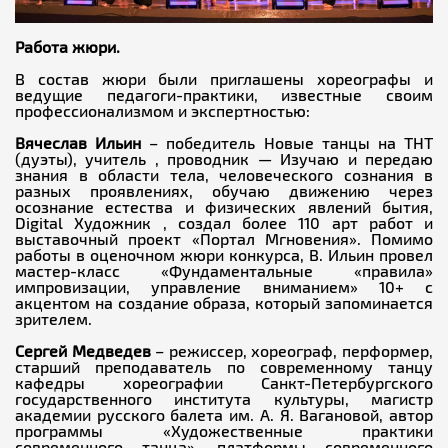
Работа жюри.
В состав жюри были приглашены хореографы и
ведущие педагоги-практики, известные своим
профессионализмом и экспертностью:
Вячеслав Ильин
– победитель Новые танцы на ТНТ
(дуэты), учитель , проводник — Изучаю и передаю
знания в области тела, человеческого сознания в
разных проявлениях, обучаю движению через
осознание естества и физических явлений бытия,
Digital Художник , создал более 110 арт работ и
выставочный проект «Портал Мгновения». Помимо
работы в оценочном жюри конкурса, В. Ильин провел
мастер-класс «Фундаментальные «правила»
импровизации, управление вниманием» 10+ с
акцентом на создание образа, который запоминается
зрителем.
Сергей Медведев
– режиссер, хореограф, перформер,
старший преподаватель по современному танцу
кафедры хореографии Санкт-Петербургского
государственного института культуры, магистр
академии русского балета им. А. Я. Вагановой, автор
программы «Художественные практики
современного танца», платформы современного