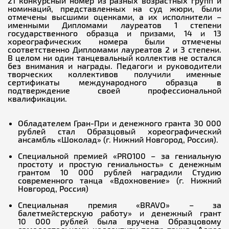
21 конкурсный номер из разных возрастных групп и
номинаций, представленных на суд жюри, были
отмечены высшими оценками, а их исполнители –
именными Дипломами лауреатов 1 степени
государственного образца и призами, 14 и 13
хореографических номера были отмечены
соответственно Дипломами лауреатов 2 и 3 степени.
В целом ни один танцевальный коллектив не остался
без внимания и награды. Педагоги и руководители
творческих коллективов получили именные
сертификаты международного образца в
подтверждение своей профессиональной
квалификации.
Обладателем Гран-При и денежного гранта 30 000
рублей стал Образцовый хореографический
ансамбль «Шоколад» (г. Нижний Новгород, Россия).
Специальной премией «PRO100 – за гениальную
простоту и простую гениальность» с денежным
грантом 10 000 рублей наградили Студию
современного танца «Вдохновение» (г. Нижний
Новгород, Россия)
Специальная премия «BRAVO» – за
балетмейстерскую работу» и денежный грант
10 000 рублей была вручена Образцовому