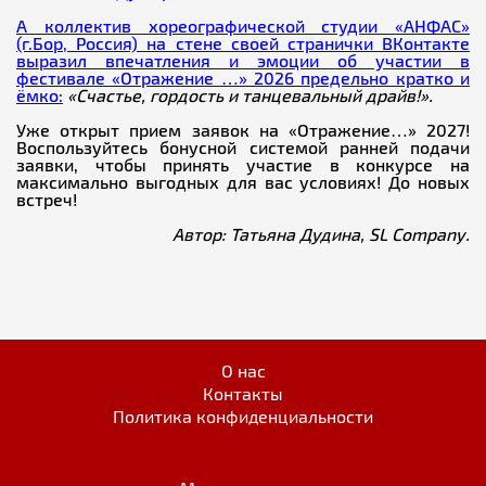
А коллектив хореографической студии «АНФАС»
(г.Бор, Россия) на стене своей странички ВКонтакте
выразил впечатления и эмоции об участии в
фестивале «Отражение …» 2026 предельно кратко и
ёмко:
«Счастье, гордость и танцевальный драйв!».
Уже открыт прием заявок на «Отражение…» 2027!
Воспользуйтесь бонусной системой ранней подачи
заявки, чтобы принять участие в конкурсе на
максимально выгодных для вас условиях! До новых
встреч!
Автор: Татьяна Дудина, SL Company.
О нас
Контакты
Политика конфиденциальности