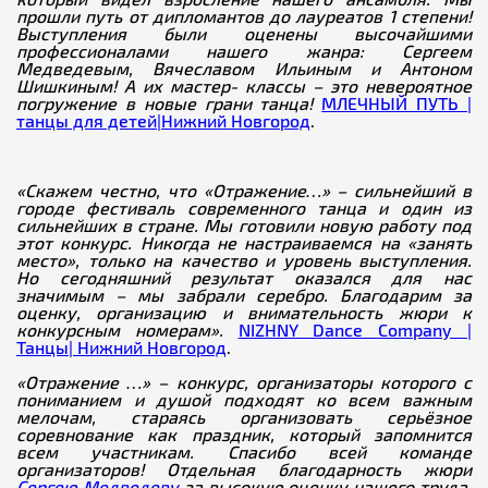
прошли путь от дипломантов до лауреатов 1 степени!
Выступления были оценены высочайшими
профессионалами нашего жанра: Сергеем
Медведевым, Вячеславом Ильиным и Антоном
Шишкиным! А их мастер- классы – это невероятное
погружение в новые грани танца!
МЛЕЧНЫЙ ПУТЬ |
танцы для детей|Нижний Новгород
.
«Скажем честно, что «Отражение…» – сильнейший в
городе фестиваль современного танца и один из
сильнейших в стране
. Мы готовили новую работу под
этот конкурс. Никогда не настраиваемся на «занять
место», только на качество и уровень выступления.
Но сегодняшний результат оказался для нас
значимым – мы забрали серебро. Благодарим за
оценку, организацию и внимательность жюри к
конкурсным номерам».
NIZHNY Dance Company |
Танцы| Нижний Новгород
.
«Отражение …» – конкурс, организаторы которого с
пониманием и душой подходят ко всем важным
мелочам, стараясь организовать серьёзное
соревнование как праздник, который запомнится
всем участникам. Спасибо всей команде
организаторов! Отдельная благодарность жюри
Сергею Медведеву
за высокую оценку нашего труда,