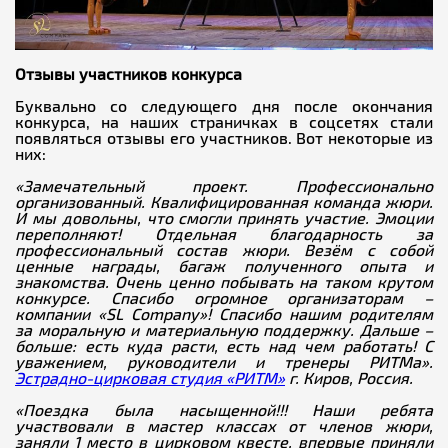
Отзывы участников конкурса
Буквально со следующего дня после окончания
конкурса, на наших страничках в соцсетях стали
появляться отзывы его участников. Вот некоторые из
них:
«Замечательный проект. Профессионально
организованный. Квалифицированная команда жюри.
И мы довольны, что смогли принять участие
. Эмоции
переполняют! Отдельная благодарность за
профессиональный состав жюри. Везём с собой
ценные награды, багаж полученного опыта и
знакомства. Очень ценно побывать на таком крутом
конкурсе. Спасибо огромное организаторам –
компании «SL Company»! Спасибо нашим родителям
за моральную и материальную поддержку. Дальше –
больше: есть куда расти, есть над чем работать! С
уважением, руководители и тренеры РИТМа».
Эстрадно-цирковая студия «РИТМ»
г. Киров, Россия.
«Поездка была насыщенной!!! Наши ребята
участвовали в мастер классах от членов жюри,
заняли 1 место в цирковом квесте, впервые приняли