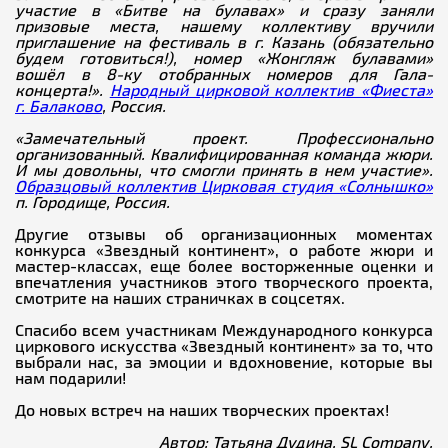
участие в «Битве на булавах» и сразу заняли
призовые места, нашему коллективу вручили
приглашение на фестиваль в г. Казань (обязательно
будем готовиться!), номер «Жонгляж булавами»
вошёл в 8-ку отобранных номеров для Гала-
концерта!».
Народный цирковой коллектив «Фиеста»
г. Балаково
, Россия.
«Замечательный проект. Профессионально
организованный. Квалифицированная команда жюри.
И мы довольны, что смогли принять в нем участие».
Образцовый коллектив Цирковая студия «Солнышко»
п. Городище, Россия.
Другие отзывы об организационных моментах
конкурса «Звездный континент», о работе жюри и
мастер-классах, еще более восторженные оценки и
впечатления участников этого творческого проекта,
смотрите на наших страничках в соцсетях.
Спасибо всем участникам Международного конкурса
циркового искусства «Звездный континент» за то, что
выбрали нас, за эмоции и вдохновение, которые вы
нам подарили!
До новых встреч на наших творческих проектах!
Автор: Татьяна Дудина, SL Company.