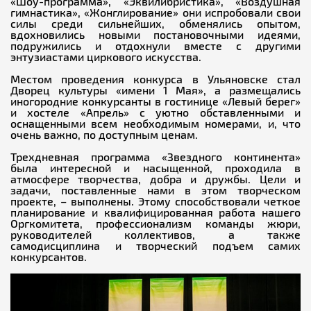
«Шоу-программа», «Эквилибристика», «Воздушная
гимнастика», «Жонглирование» они испробовали свои
силы среди сильнейших, обменялись опытом,
вдохновились новыми постановочными идеями,
подружились и отдохнули вместе с другими
энтузиастами циркового искусства.
Местом проведения конкурса в Ульяновске стал
Дворец культуры «имени 1 Мая», а размещались
иногородние конкурсанты в гостинице «Левый берег»
и хостеле «Апрель» с уютно обставленными и
оснащенными всем необходимым номерами, и, что
очень важно, по доступным ценам.
Трехдневная программа «Звездного континента»
была интересной и насыщенной, проходила в
атмосфере творчества, добра и дружбы. Цели и
задачи, поставленные нами в этом творческом
проекте, – выполнены. Этому способствовали четкое
планирование и квалифицированная работа нашего
Оргкомитета, профессионализм команды жюри,
руководителей коллективов, а также
самодисциплина и творческий подъем самих
конкурсантов.