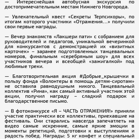
— Интереснейшая автобусная экскурсия по
достопримечательным местам Нижнего Новгорода.
— Увлекательный квест «Секреты Терпсихоры», по
итогам которого участники «Отражения…» получили
свои первые награды.
— Вечер знакомств «Лакшери пати» с собранием для
руководителей и педагогов, уникальной вечеринкой
для конкурсантов с демонстрацией их «визитных
карточек» – заранее подготовленных танцевальных
номеров, финальным «серебряным шоу» для всех
участников вечера и всеобщей «зажигалкой» под
любимые треки.
— Благотворительная акция #Добрые_крышечки в
пользу фонда «Волонтеры в помощь детям-сиротам»
не оставила равнодушным никого. Танцевальный
коллектив «Рина», как самый активный участник этой
акции, получил награду – сладкий подарок и
благодарственное письмо.
— В фотоконкурсе «Я – ЧАСТЬ ОТРАЖЕНИЯ!» приняли
участие практически все коллективы, приехавшие на
фестиваль. Они старались навсегда запечатлеть на
видео самые искренние, самые яркие эмоции в
моменты репетиций, подготовки к выступлениям и
радость побед. Награды: 5 кг конфет и специальный