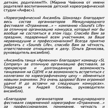
деткам, родителям!!!!».
(Марина Чавкина от имени
родителей воспитанников детской хореографической
студии «Анфас»).
«
Хореографический Ансамбль Шоколад» благодарит
весь состав организаторов Международного
фестиваля «Отражение…»
–
компанию «Sound’s Life»
за отличную организацию конкурса, который мог бы
вообще не состояться в этом году. Спасибо Вам за
праздник, подаренный всем участникам, за Ваше
неравнодушие и профессионализм!! Всегда приятно
работать с «Sounds
L
ife», спасибо Вам за чёткость,
ответственное отношение к делу.
(Ольга Денисова,
руководитель ансамбля).
«Ансамбль танца «Арлекино» благодарит команду «SL
Company» за отличную организацию фестиваля, за
прекрасную и долгожданную возможность
танцевания на СЦЕНЕ и за возможность встретиться с
коллегами по хореографичекому цеху
–
обменяться
новыми знаниями. Это очень здорово! Всем огромной
удачи! И до встречи на следующих конкурсах».
(Надежда и Андрей Слизовы, руководители
ансамбля).
«Благодарю организаторов международного
фестиваля современной хореографии «Отражение…»
за профессионализм, понимание, четкость и