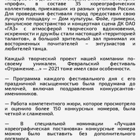
«профи», в составе 35 хореографических
коллективов, приехавших из разных уголков России.
Для проведения фестиваля город предоставил свою
лучшую площадку — Дом культуры. Фойе, гримерки,
закулисное пространство и концертная сцена ДК ОАО
«ГАЗ» с атмосферой творческого вдохновения,
искренности и дружбы стали настоящей «территорией
талантов», а большой зрительный зал принимал их
восторженных почитателей – энтузиастов и
любителей танца.
Каждый творческий проект нашей компании по-
своему уникален. Февральский фестиваль
«Отражение…» — 2021 тоже имел свои особенности.
— Программа каждого фестивального дня с его
праздничной насыщенностью была продумана до
мелочей, включая поздравления конкурсантов-
именинников.
— Работа компетентного жюри, которое просмотрело
и оценило более 150 конкурсных номеров, была
четкой и слаженной.
— В специальной номинации «Лучшая
хореографическая постановка» конкурсные номера
можно было выставить без дополнительного
оргвзноса.