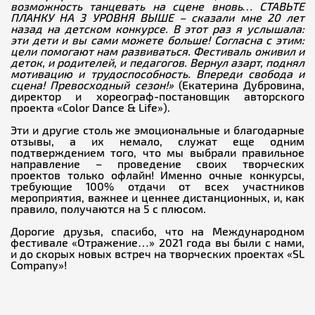
возможность танцевать на сцене вновь… СТАВЬТЕ
ПЛАНКУ НА 3 УРОВНЯ ВЫШЕ – сказали мне 20 лет
назад на детском конкурсе. В этот раз я услышала:
эти дети и вы сами можете больше! Согласна с этим:
цели помогают нам развиваться. Фестиваль оживил и
деток, и родителей, и педагогов. Вернул азарт, поднял
мотивацию и трудоспособность. Впереди свобода и
сцена! Превосходный сезон!»
(Екатерина Дубровина,
директор и хореограф-постановщик авторского
проекта «Color Dance & Life»).
Эти и другие столь же эмоциональные и благодарные
отзывы, а их немало, служат еще одним
подтверждением того, что мы выбрали правильное
направление – проведение своих творческих
проектов только офлайн! Именно очные конкурсы,
требующие 100% отдачи от всех участников
мероприятия, важнее и ценнее дистанционных, и, как
правило, получаются на 5 с плюсом.
Дорогие друзья, спасибо, что на Международном
фестивале «Отражение…» 2021 года вы были с нами,
и до скорых новых встреч на творческих проектах «SL
Company»!