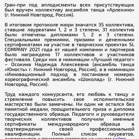
Гран-при под аплодисменты всех присутствующих
был вручен коллективу ансамбля танца «Арлекино»
(г. Нижний Новгород, Россия).
В итоговом протоколе жюри значатся 35 коллектива,
ставшие лауреатами 1, 2 и 3 степени, 31 коллектив
были отмечены дипломами 1, 2 и 3 степени.
Специальными премиями, призами и денежными
сертификатами на участие в творческих проектах SL
COMPANY 2021 года от нашей компании и партнеров
было награждено 17 коллективов и участников
фестиваля. Среди них в номинации «Лучший педагог»
– Осокина Надежда Алексеевна (ансамбль танца
«Юность» г. Нижний Новгород, Россия), а в номинации
«Инновационный подход в постановке номера»
хореографический ансамбль «Шоколад» (г. Нижний
Новгород, Россия).
Труд каждого конкурсанта, его любовь к танцу и
стремление повысить свое исполнительское
мастерство были замечены. Ни один не остался без
памятной медали, поощрительного приза и диплома
государственного образца. Педагоги и руководители
творческих коллективов получили именные
сертификаты международного образца в
подтверждение своей профессиональной
квалификации. Полный список лауреатов,
дипломантов и призеров смотрите на нашем
сайте
.