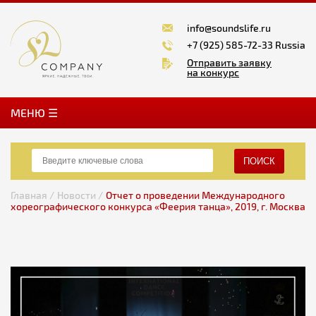
info@soundslife.ru
+7 (925) 585-72-33 Russia
Отправить заявку
на конкурс
MЕНЮ ☰
ПОИСК
Главная /
Новости /
Отчет о проведении Международного
хореографического конкурса «Феерия танца», 2019, г. Москва