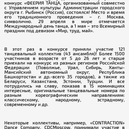
конкурс «ФЕЕРИЯ ТАНЦА, организованный совместно
с Управлением культуры Администрации городского
округа г. Рыбинск (Россия), состоялся! Место и время
его традиционного проведения – г. Москва,
символично. 29 апреля в мире отмечается
Международный день танца, а 1 мая – это Всемирный
праздник под девизом «Мир, труд, май».
В этот раз в конкурсе приняли участие 121
танцевальный коллектив (43 ансамбля)! Более 1500
участников в возрасте от 5 до 26 лет и старше
приехали на конкурс из разных регионов Российской
Федерации (Поволжье, Урал, Сибирь, Ханты-
Мансийский автономный округ, Республика
Башкортостан и др.-всего 35 городов), а также из
Беларуси, Казахстана, Эстонии, Турции. И все
потрудились на славу, показав в 15 номинациях
интересные, оригинальные танцевальные номера по
разным хореографическим направлениям:
классическому, народному, эстрадному,
современному и др.
Некоторые коллективы, например, «CONTRACTION»
Dance Company. CDCMoscow, принимали участие в