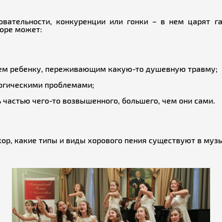
вательности, конкуренции или гонки – в нем царят г
хоре может:
ием ребенку, переживающим какую-то душевную травму;
огическими проблемами;
ь частью чего-то возвышенного, большего, чем они сами.
хор, какие типы и виды хорового пения существуют в муз