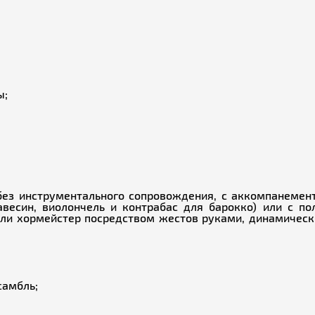
ы;
– без инструментального сопровождения, с аккомпанемен
весин, виолончель и контрабас для барокко) или с по
ли хормейстер посредством жестов руками, динамичес
самбль;