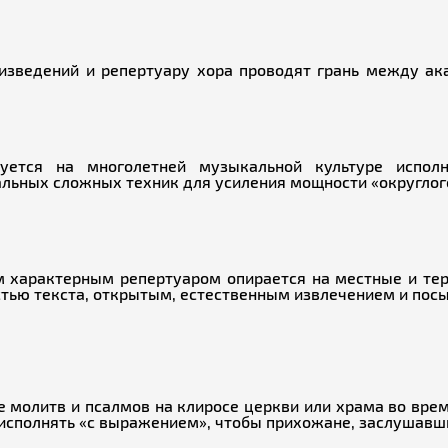
изведений и репертуару хора проводят грань между а
уется на многолетней музыкальной культуре испо
льных сложных техник для усиления мощности «округлого
м характерным репертуаром опирается на местные и тер
стью текста, открытым, естественным извлечением и пос
ие молитв и псалмов на клиросе церкви или храма во вр
исполнять «с выражением», чтобы прихожане, заслушавшис