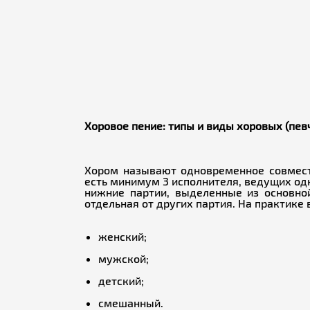
Хоровое пение: типы и виды хоровых (пев
Хором называют одновременное совмест
есть минимум 3 исполнителя, ведущих одну
нижние партии, выделенные из основной
отдельная от других партия. На практике
женский;
мужской;
детский;
смешанный.