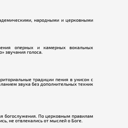
кадемическими, народными и церковными
лнения оперных и камерных вокальных
» звучания голоса.
риториальные традиции пения в унисон с
ыланием звука без дополнительных техник
емя богослужения. По церковным правилам
ь, не отвлекались от мыслей о Боге.