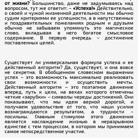
от жизни?
Большинство, даже не задумываясь над
вопросом, тут же ответит: –
«Успеха!»
Действительно,
о своей и чужой жизненной деятельности мы обычно
судим критериями ее успешности, а в напутственных
и поздравительных пожеланиях родным и друзьям
обычно не забываем упомянуть это магическое
слово, вкладывая в него богатое смысловое
содержание. В первую очередь – достижение
поставленных целей.
Существует ли универсальная формула успеха и ее
действенный алгоритм? Да, существует, и она вовсе
не секретна. В обобщенном словесном выражении
успех – это возможность максимально реализовать
свои возможности и осуществить мечты.
Действенный алгоритм – это поэтапное движение
вперед, путь к цели, на вехах которого отмечены
четкие «зарубки» – символы череды достижений. Они
показывают, что мы идем верной дорогой, и
получаем удовольствие от того, что наши усилия
вознаграждаются результатом, а трудности –
посильны. Главным стимулом этого движения
является наслаждение жизнью в неразрывном
единстве с тем процессом, в котором мы принимаем
самое непосредственное участие.