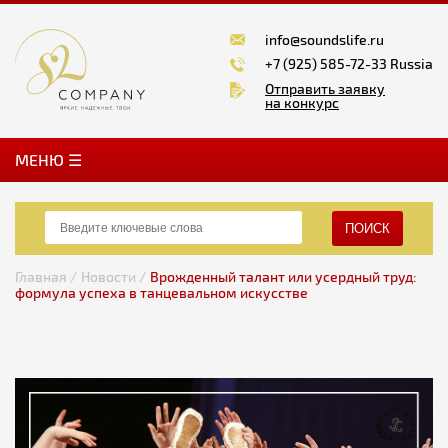
info@soundslife.ru
+7 (925) 585-72-33 Russia
Отправить заявку
на конкурс
MЕНЮ ☰
ПОИСК
Главная /
Новости /
Врожденный талант или усердный труд:
формула успеха в танцевальном искусстве