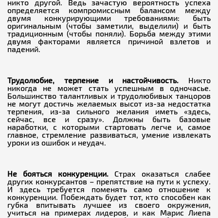
никто другой. Ведь зачастую вероятность успеха
определяется компромиссным балансом между
двумя конкурирующими требованиями: быть
оригинальным (чтобы заметили, выделили) и быть
традиционным (чтобы поняли). Борьба между этими
двумя факторами является причиной взлетов и
падений.
Трудолюбие, терпение и настойчивость.
Никто
никогда не может стать успешным в одночасье.
Большинство талантливых и трудолюбивых танцоров
не могут достичь желаемых высот из-за недостатка
терпения, из-за сильного желания иметь «здесь,
сейчас, все и сразу». Должны быть базовые
наработки, с которыми стартовать легче и, самое
главное, стремление развиваться, умение извлекать
уроки из ошибок и неудач.
Не бояться конкуренции.
Страх оказаться слабее
других конкурсантов – препятствие на пути к успеху.
И здесь требуется поменять само отношение к
конкуренции. Побеждать будет тот, кто способен как
губка впитывать лучшее из своего окружения,
учиться на примерах лидеров, и как Марис Лиепа