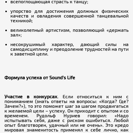
всепоглощающая страсть к танцу;
упорство для достижения должных физических
качеств и овладения совершенной танцевальной
техникой;
великолепный артистизм, позволяющий «держать
зал»;
несокрушимый характер, дающий силы на
самодисциплину и преодоление трудностей на пути
к заветной цели.
Формула успеха от Sound’s Life
Участие в конкурсах
. Если относиться к ним с
пониманием (знать ответы на вопросы: «Когда? Где?
Зачем?»), то это поможет шаг за шагом продвигаться
к желаемой цели – успеху. Он приходит с опытом и со
временем. Рудольф Нуриев говорил: «Надо
испытывать себя, даже с риском ошибиться. Любой
опыт благотворен, удачный или не очень». Это кредо
мировая знаменитость применял к себе лично, как