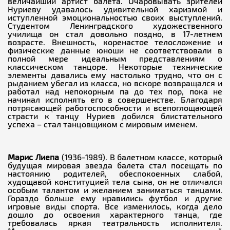
величайший артист балета. Очаровывать зрителей
Нуриеву удавалось удивительной харизмой и
иступленной эмоциональностью своих выступлений.
Студентом Ленинградского художественного
училища он стал довольно поздно, в 17-летнем
возрасте. Внешность, коренастое телосложение и
физические данные юноши не соответствовали в
полной мере идеальным представлениям о
классическом танцоре. Некоторые технические
элементы давались ему настолько трудно, что он с
рыданием убегал из класса, но вскоре возвращался и
работал над непокорным па до тех пор, пока не
начинал исполнять его в совершенстве. Благодаря
потрясающей работоспособности и всепоглощающей
страсти к танцу Нуриев добился блистательного
успеха – стал танцовщиком с мировым именем.
Марис Лиепа
(1936-1989). В балетном классе, который
будущая мировая звезда балета стал посещать по
настоянию родителей, обеспокоенных слабой,
худощавой конституцией тела сына, он не отличался
особым талантом и желанием заниматься танцами.
Гораздо больше ему нравились футбол и другие
игровые виды спорта. Все изменилось, когда дело
дошло до освоения характерного танца, где
требовалась яркая театральность исполнителя.