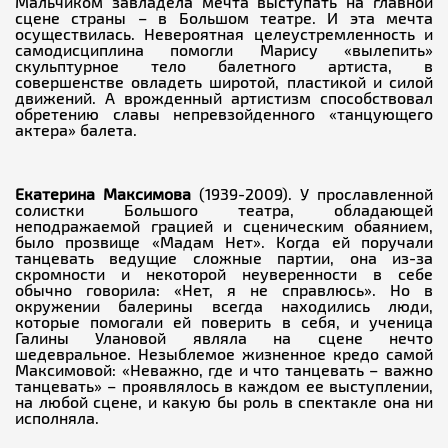
Мальчиком завладела мечта выступать на главной
сцене страны – в Большом театре. И эта мечта
осуществилась. Невероятная целеустремленность и
самодисциплина помогли Марису «вылепить»
скульптурное тело балетного артиста, в
совершенстве овладеть широтой, пластикой и силой
движений. А врожденный артистизм способствовал
обретению славы непревзойденного «танцующего
актера» балета.
Екатерина Максимова
(1939-2009). У прославленной
солистки Большого театра, обладающей
неподражаемой грацией и сценическим обаянием,
было прозвище «Мадам Нет». Когда ей поручали
танцевать ведущие сложные партии, она из-за
скромности и некоторой неуверенности в себе
обычно говорила: «Нет, я не справлюсь». Но в
окружении балерины всегда находились люди,
которые помогали ей поверить в себя, и ученица
Галины Улановой являла на сцене нечто
шедевральное. Незыблемое жизненное кредо самой
Максимовой: «Неважно, где и что танцевать – важно
танцевать» – проявлялось в каждом ее выступлении,
на любой сцене, и какую бы роль в спектакле она ни
исполняла.