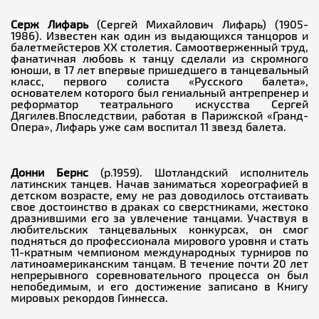
Серж Лифарь
(Сергей Михайлович Лифарь) (1905-
1986). Известен как один из выдающихся танцоров и
балетмейстеров ХХ столетия. Самоотверженный труд,
фанатичная любовь к танцу сделали из скромного
юноши, в 17 лет впервые пришедшего в танцевальный
класс, первого солиста «Русского балета»,
основателем которого был гениальный антрепренер и
реформатор театрального искусства Сергей
Дягилев.Впоследствии, работая в Парижской «Гранд-
Опера», Лифарь уже сам воспитал 11 звезд балета.
Донни Бернс
(р.1959). Шотландский исполнитель
латинских танцев. Начав заниматься хореографией в
детском возрасте, ему не раз доводилось отстаивать
свое достоинство в драках со сверстниками, жестоко
дразнившими его за увлечение танцами. Участвуя в
любительских танцевальных конкурсах, он смог
подняться до профессионала мирового уровня и стать
11-кратным чемпионом международных турниров по
латиноамериканским танцам. В течение почти 20 лет
непрерывного соревновательного процесса он был
непобедимым, и его достижение записано в Книгу
мировых рекордов Гиннесса.